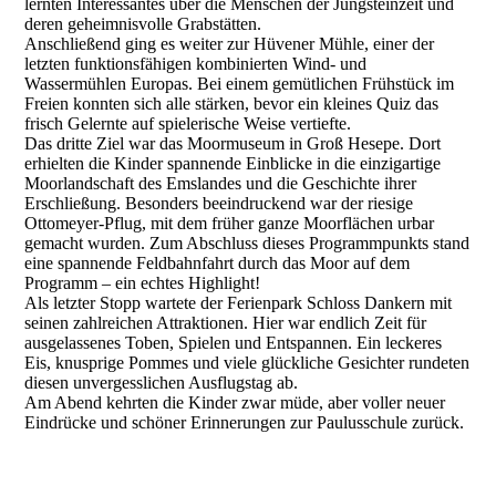
lernten Interessantes über die Menschen der Jungsteinzeit und
deren geheimnisvolle Grabstätten.
Anschließend ging es weiter zur Hüvener Mühle, einer der
letzten funktionsfähigen kombinierten Wind- und
Wassermühlen Europas. Bei einem gemütlichen Frühstück im
Freien konnten sich alle stärken, bevor ein kleines Quiz das
frisch Gelernte auf spielerische Weise vertiefte.
Das dritte Ziel war das Moormuseum in Groß Hesepe. Dort
erhielten die Kinder spannende Einblicke in die einzigartige
Moorlandschaft des Emslandes und die Geschichte ihrer
Erschließung. Besonders beeindruckend war der riesige
Ottomeyer-Pflug, mit dem früher ganze Moorflächen urbar
gemacht wurden. Zum Abschluss dieses Programmpunkts stand
eine spannende Feldbahnfahrt durch das Moor auf dem
Programm – ein echtes Highlight!
Als letzter Stopp wartete der Ferienpark Schloss Dankern mit
seinen zahlreichen Attraktionen. Hier war endlich Zeit für
ausgelassenes Toben, Spielen und Entspannen. Ein leckeres
Eis, knusprige Pommes und viele glückliche Gesichter rundeten
diesen unvergesslichen Ausflugstag ab.
Am Abend kehrten die Kinder zwar müde, aber voller neuer
Eindrücke und schöner Erinnerungen zur Paulusschule zurück.